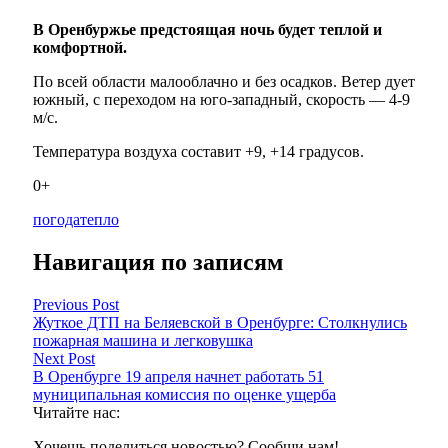
В Оренбуржье предстоящая ночь будет теплой и
комфортной.
По всей области малооблачно и без осадков. Ветер дует
южный, с переходом на юго-западный, скорость — 4-9
м/с.
Температура воздуха составит +9, +14 градусов.
0+
погода
тепло
Навигация по записям
Previous Post
Жуткое ДТП на Беляевской в Оренбурге: Столкнулись
пожарная машина и легковушка
Next Post
В Оренбурге 19 апреля начнет работать 51
муниципальная комиссия по оценке ущерба
Читайте нас:
Хочешь поделиться новостью? Сообщи нам!