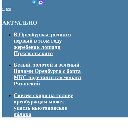
open
АКТУАЛЬНО
В Оренбуржье родился
первый в этом году
жеребенок лошади
Пржевальского
Белый, золотой и зелёный.
Видами Оренбурга с борта
МКС поделился космонавт
Рязанский
Совсем скоро на голову
оренбуржцам может
упасть ньютоновское
яблоко