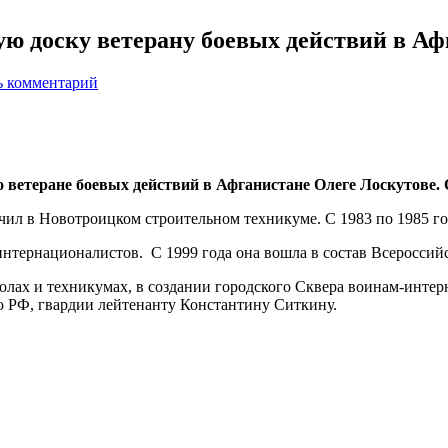
ю доску ветерану боевых действий в Аф
ь комментарий
ветеране боевых действий в Афганистане Олеге Лоскутове. 
чил в Новотроицком строительном техникуме. С 1983 по 1985 г
тернационалистов. С 1999 года она вошла в состав Всероссийс
олах и техникумах, в создании городского Сквера воинам-интер
 РФ, гвардии лейтенанту Константину Ситкину.