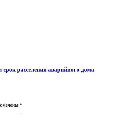
и срок расселения аварийного дома
помечены
*