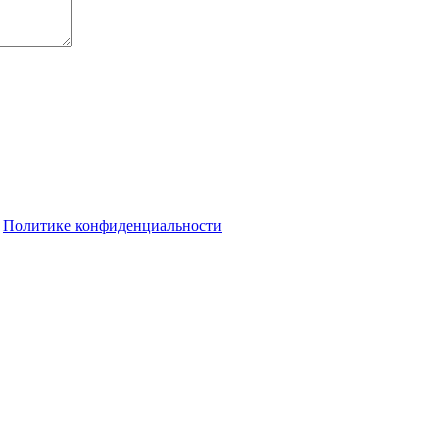
о
Политике конфиденциальности
ьцам до 1 сентября
Один рубль за историю: как в 