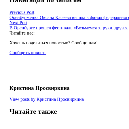
Навигация по записям
Previous Post
Оренбурженка Оксана Касеева вышла в финал федерально
Next Post
В Оренбурге прошел фестиваль «Возьмемся за руки, друзья,
Читайте нас:
Хочешь поделиться новостью? Сообщи нам!
Сообщить новость
Кристина Просвиркина
View posts by Кристина Просвиркина
Читайте также