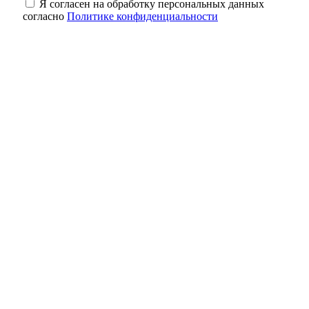
Я согласен на обработку персональных данных
согласно
Политике конфиденциальности
Кролики под учётом: что нужно сделать
владельцам до 1 сентября
Один рубль за историю: как в Оренбурге
спасают старинные здания
Небольшая передышка: в Оренбуржье в
ночь на 8 августа ожидается до +18
градусов