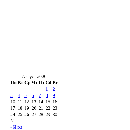
Почти 400 оренбуржцев с инвалидностью
нашли работу в 2026 году
В какое время оренбургским дачникам
лучше поливать грядки, когда за окном
+40?
Областная библиотека организовала для
детей мероприятия в парках Оренбурга
Август 2026
Пн
Вт
Ср
Чт
Пт
Сб
Вс
1
2
3
4
5
6
7
8
9
10
11
12
13
14
15
16
17
18
19
20
21
22
23
24
25
26
27
28
29
30
31
« Июл