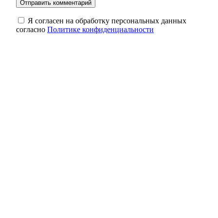
Я согласен на обработку персональных данных
согласно
Политике конфиденциальности
В Оренбурге во дворах на Дзержинского и
Лазо решили проблему с уличным
освещением
Оренбуржцев приглашают в войска
беспилотных систем
Избирком Оренбуржья забраковал часть
подписей в поддержку одного из