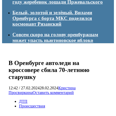
году жеребенок лошади Пржевальского
Белый, золотой и зелёный. Видами
Оренбурга с борта МКС поделился
космонавт Рязанский
Совсем скоро на голову оренбуржцам
может упасть ньютоновское яблоко
В Оренбурге автоледи на
кроссовере сбила 70-летнюю
старушку
12:42 / 27.02.2024
28.02.2024
Кристина
Просвиркина
Оставить комментарий
ДТП
Происшествия