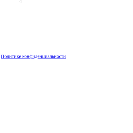
о
Политике конфиденциальности
 с профессиональным праздником
ейды, растут санкции за незаконную рубку