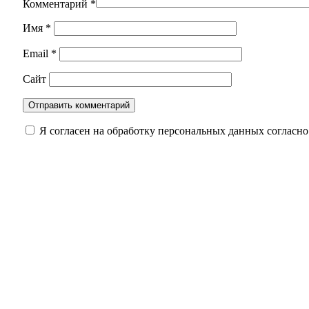
Комментарий
*
Имя
*
Email
*
Сайт
Я согласен на обработку персональных данных согласн
Губернатор поздравил пожарных Оренбуржья
В Оренбуржье усиливают защиту лесов: идут р