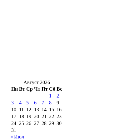
Для чего на даче сеют горчицу: польза
сидерата для оренбургских огородов
В Бузулуке сотрудник сотового оператора
незаконно регистрировал сим‑карты
Гроза и мощнецкая жара ждет
оренбуржцев в воскресенье
Август 2026
Пн
Вт
Ср
Чт
Пт
Сб
Вс
1
2
3
4
5
6
7
8
9
10
11
12
13
14
15
16
17
18
19
20
21
22
23
24
25
26
27
28
29
30
31
« Июл