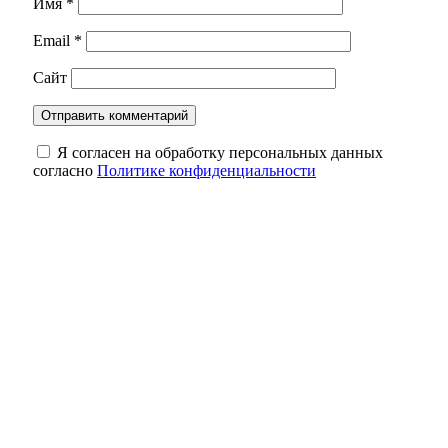
Имя
*
Email
*
Сайт
Я согласен на обработку персональных данных
согласно
Политике конфиденциальности
Кролики под учётом: что нужно сделать
владельцам до 1 сентября
Один рубль за историю: как в Оренбурге
спасают старинные здания