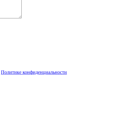
о
Политике конфиденциальности
сулёнка
Оренбургский мурал «Хоровод народов» бор