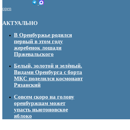
open
АКТУАЛЬНО
В Оренбуржье родился
первый в этом году
жеребенок лошади
Пржевальского
Белый, золотой и зелёный.
Видами Оренбурга с борта
МКС поделился космонавт
Рязанский
Совсем скоро на голову
оренбуржцам может
упасть ньютоновское
яблоко