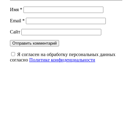
Имя
*
Email
*
Сайт
Я согласен на обработку персональных данных
согласно
Политике конфиденциальности
Зуб мамонта весом 4,5 кг: уникальную
находку выставили в школе Сакмарского
района