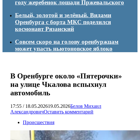
году жеребенок лошади Пржевальского
Белый, золотой и зелёный. Видами
Оренбурга с борта МКС поделился
космонавт Рязанский
Совсем скоро на голову оренбуржцам
может упасть ньютоновское яблоко
В Оренбурге около «Пятерочки»
на улице Чкалова вспыхнул
автомобиль
17:55 / 18.05.2026
19.05.2026
Белов Михаил
Александрович
Оставить комментарий
Происшествия