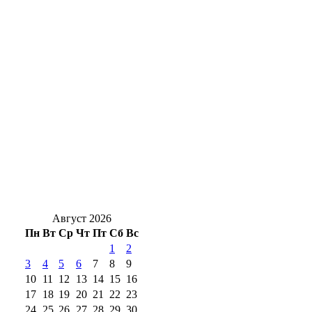
Оренбуржцам на заметку: за цветы в
подъезде и у дома могут оштрафовать
Новоселье с характером: в Оренбург
привезли редких кубинских крокодилов
Оренбургские предприниматели покорили
Эльбрус
«Есть результат!»: партийцы занимаются
вопросами благоустройства
Август 2026
Пн
Вт
Ср
Чт
Пт
Сб
Вс
1
2
3
4
5
6
7
8
9
10
11
12
13
14
15
16
17
18
19
20
21
22
23
24
25
26
27
28
29
30