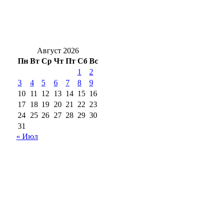
Фёдоровы из Бугуруслана стали лучшей
многодетной семьёй на всероссийском
конкурсе
Август 2026
Пн
Вт
Ср
Чт
Пт
Сб
Вс
1
2
3
4
5
6
7
8
9
10
11
12
13
14
15
16
17
18
19
20
21
22
23
24
25
26
27
28
29
30
31
« Июл
18+