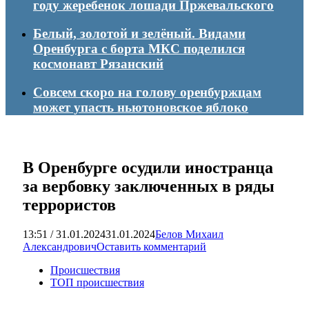
году жеребенок лошади Пржевальского
Белый, золотой и зелёный. Видами
Оренбурга с борта МКС поделился
космонавт Рязанский
Совсем скоро на голову оренбуржцам
может упасть ньютоновское яблоко
В Оренбурге осудили иностранца
за вербовку заключенных в ряды
террористов
13:51 / 31.01.2024
31.01.2024
Белов Михаил
Александрович
Оставить комментарий
Происшествия
ТОП происшествия