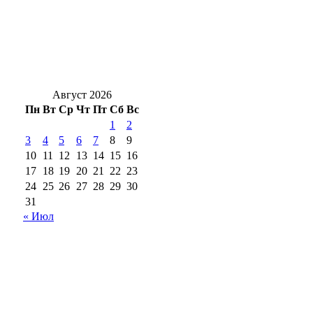
Жуть под Оренбургом: в Переволоцком
районе в ДТП с двумя грузовиками
погибли двое
Август 2026
Пн
Вт
Ср
Чт
Пт
Сб
Вс
1
2
3
4
5
6
7
8
9
10
11
12
13
14
15
16
17
18
19
20
21
22
23
24
25
26
27
28
29
30
31
« Июл
18+