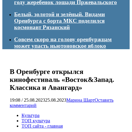
году жеребенок лошади Пржевальского
Белый, золотой и зелёный. Видами
Оренбурга с борта МКС поделился
космонавт Рязанский
Совсем скоро на голову оренбуржцам
может упасть ньютоновское яблоко
В Оренбурге открылся
кинофестиваль «Восток&Запад.
Классика и Авангард»
19:08 / 25.08.2023
25.08.2023
Марина Шарт
Оставить
комментарий
Культура
ТОП культура
ТОП сайта - главная