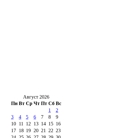
В Оренбурге юные вандалы уничтожили
цветы в сквере у Елизаветинских ворот
Суд Оренбурга вынес приговор курьеру
мошенников: 2 года колонии и 4,4 млн
рублей
В Оренбурге на сутки перекроют участок
улицы Пролетарской из-за коммунальной
аварии
Август 2026
Пн
Вт
Ср
Чт
Пт
Сб
Вс
1
2
3
4
5
6
7
8
9
10
11
12
13
14
15
16
17
18
19
20
21
22
23
24
25
26
27
28
29
30