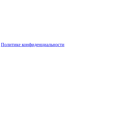
о
Политике конфиденциальности
т уйти на бесконечный скроллинг
лукском районе откроют в ноябре
ку выставили в школе Сакмарского района