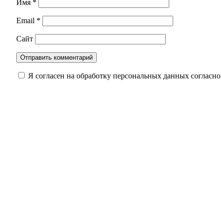
Имя
*
Email
*
Сайт
Я согласен на обработку персональных данных согласн
Оренбуржцам напомнили, сколько жизни може
Обновленный мост через реку Боровку в Бузу
Зуб мамонта весом 4,5 кг: уникальную наход