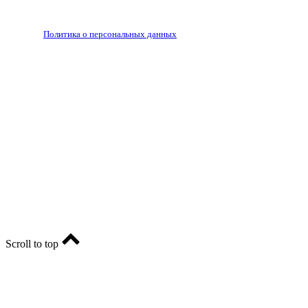
РЕДАКЦИЯ
РЕКЛАМА
Политика о персональных данных
RIA56.RU - сетевое издание.
Зарегистрировано Федеральной службой по надзору в
сфере связи, информационных технологий и массовых
коммуникаций (Роскомнадзор). Регистрационный номер:
ЭЛ № ФС77-74682 от 24 декабря 2018 г.
Учредитель - АО «РИА «Оренбуржье».
Главный редактор - Марина Николаевна Шарт
E-mail: ria-56@yandex.ru, телефон: +79096123281.
Реклама: ria56-reklama@ya.ru.
Scroll to top