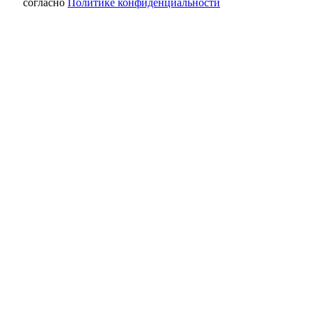
согласно
Политике конфиденциальности
В Переволоцком районе движение на
перекрытых участках восстановлено
Оренбуржец Руслан Алтынбаев взял
золото на чемпионате России по горному
бегу
В Оренбуржье объявлен отбой атаки
БПЛА, план «Ковер» снят
Чемодан треснул после перелёта: что