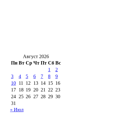
Евгений Солнцев поздравил орчан с
победой в хоккейном турнире на Кубок
Губернатора
Под Оренбургом у села Нежинка утонул
77-летний мужчина
Август 2026
Пн
Вт
Ср
Чт
Пт
Сб
Вс
1
2
3
4
5
6
7
8
9
10
11
12
13
14
15
16
17
18
19
20
21
22
23
24
25
26
27
28
29
30
31
« Июл
18+