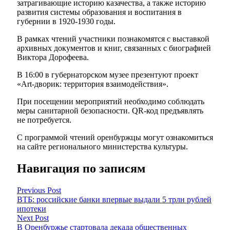
затрагивающие историю казачества, а также историю
развития системы образования и воспитания в
губернии в 1920-1930 годы.
В рамках чтений участники познакомятся с выставкой
архивных документов и книг, связанных с биографией
Виктора Дорофеева.
В 16:00 в губернаторском музее презентуют проект
«Art-дворик: территория взаимодействия».
При посещении мероприятий необходимо соблюдать
меры санитарной безопасности. QR-код предъявлять
не потребуется.
С программой чтений оренбуржцы могут ознакомиться
на сайте регионального министерства культуры.
Навигация по записям
Previous Post
ВТБ: российские банки впервые выдали 5 трлн рублей
ипотеки
Next Post
В Оренбуржье стартовала декада общественных