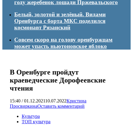
году жеребенок лошади Пржевальского
Белый, золотой и зелёный. Видами
Оренбурга с борта МКС поделился
космонавт Рязанский
Совсем скоро на голову оренбуржцам
может упасть ньютоновское яблоко
В Оренбурге пройдут
краеведческие Дорофеевские
чтения
15:40 / 01.12.2021
10.07.2022
Кристина
Просвиркина
Оставить комментарий
Культура
ТОП культура