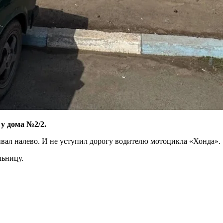
у дома №2/2.
ивал налево. И не уступил дорогу водителю мотоцикла «Хонда».
льницу.