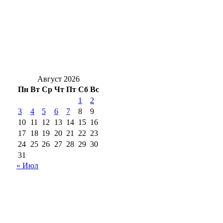
награды России
Жители Кувандыка передали
гуманитарную помощь российским
военнослужащим
Август 2026
Пн
Вт
Ср
Чт
Пт
Сб
Вс
1
2
3
4
5
6
7
8
9
10
11
12
13
14
15
16
17
18
19
20
21
22
23
24
25
26
27
28
29
30
31
« Июл
18+