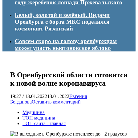
году жеребенок лошади Пржевальского
Белый, золотой и зелёный. Видами
Оренбурга с борта МКС поделился
космонавт Рязанский
Совсем скоро на голову оренбуржцам
может упасть ньютоновское яблоко
В Оренбургской области готовятся
к новой волне коронавируса
19:27 / 13.01.2022
13.01.2022
Евгения
Богданова
Оставить комментарий
Медицина
ТОП медицина
ТОП сайта - главная