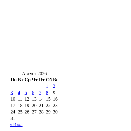
Суд Орска вынес приговор водителю
такси, который оставил ребёнка в
автолюльке на тротуаре
Роспотребнадзор Оренбуржья назвал
фейком сообщения о холере в воде
Ночь без осадков: С 7 на 8 августа в
Оренбуржье будет без дождей и до +17°
Август 2026
Пн
Вт
Ср
Чт
Пт
Сб
Вс
1
2
3
4
5
6
7
8
9
10
11
12
13
14
15
16
17
18
19
20
21
22
23
24
25
26
27
28
29
30
31
« Июл