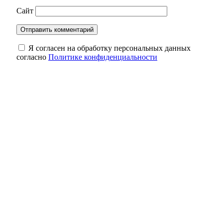
Сайт
Я согласен на обработку персональных данных
согласно
Политике конфиденциальности
Евгений Солнцев поздравил жителей
Оренбуржья с Днём физкультурника
8 августа оренбуржцы вспоминают Героя
России Антона Марченко