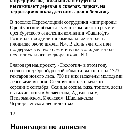
и предприятий, школьники и студенты
высаживают деревья в скверах, парках, на
территориях школ, детских садов и больниц.
В поселке Переволоцкий сотрудники минприроды
Оренбургской области вместе с эковолонтерами из
оренбургского отделения компании «Башнефть
Розница» посадили пирамидальные тополя на
площадке около школы №4. В День учителя при
поддержке местного лесничества молодые тополя
появились также во дворе школы №1.
Благодаря нацпроекту «Экология» в этом году
гослесфонд Оренбургской области вырастет на 1325
гектаров нового леса, 700 из них засажены молодыми
деревьями весной. Осенняя посадка началась в
середине сентября. Сеянцы сосны, вяза, тополя, ясеня
высаживаются в Беляевском, Адамовском,
Первомайском, Илекском, Шарлыкском,
Чернореченском лесничествах.
12+
Навигация по записям