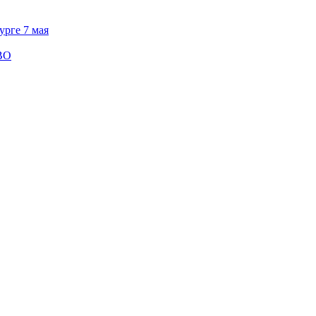
урге 7 мая
СВО