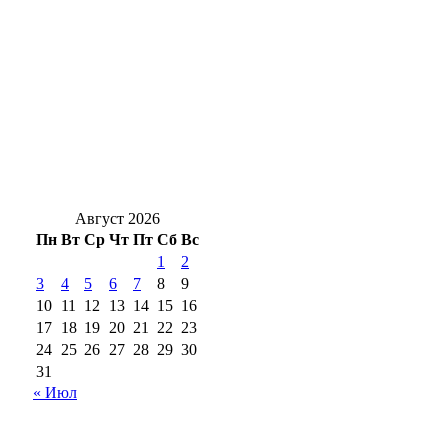
Сергей Сафинов назначен временно
исполняющим полномочия главы
Гайского округа
Миллион туристов и новые маршруты:
как Оренбуржье становится центром
притяжения
Август 2026
Пн
Вт
Ср
Чт
Пт
Сб
Вс
1
2
3
4
5
6
7
8
9
10
11
12
13
14
15
16
17
18
19
20
21
22
23
24
25
26
27
28
29
30
31
« Июл