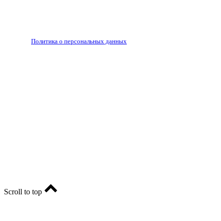
Запрещено для детей 18+
РЕДАКЦИЯ
РЕКЛАМА
Политика о персональных данных
RIA56.RU - сетевое издание.
Зарегистрировано Федеральной службой по надзору в
сфере связи, информационных технологий и массовых
коммуникаций (Роскомнадзор). Регистрационный номер:
ЭЛ № ФС77-74682 от 24 декабря 2018 г.
Учредитель - АО «РИА «Оренбуржье».
Главный редактор - Марина Николаевна Шарт
E-mail: ria-56@yandex.ru, телефон: +79096123281.
Реклама: ria56-reklama@ya.ru.
Scroll to top