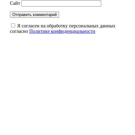
Сайт
Я согласен на обработку персональных данных
согласно
Политике конфиденциальности
Жителя Оренбурга осудили за оправдание
терроризма и реабилитацию нацизма
В Росводоканал Оренбург рассказали о
системной работе с кадрами
«Вода ошибок не прощает»: в Оренбуржье