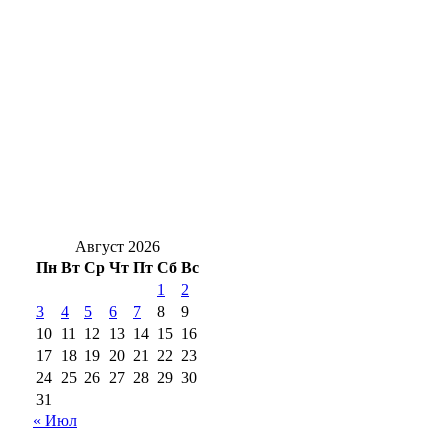
военнослужащим
Энергетики филиала «Россети Волга»
проводят аудит электросетевых объектов
Оренбургской области
Юрий Мироненко прокомментировал
назначение временно исполняющего
полномочия главы Гая
Август 2026
Пн
Вт
Ср
Чт
Пт
Сб
Вс
1
2
3
4
5
6
7
8
9
10
11
12
13
14
15
16
17
18
19
20
21
22
23
24
25
26
27
28
29
30
31
« Июл