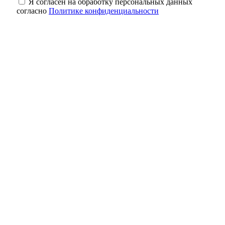
Я согласен на обработку персональных данных
согласно
Политике конфиденциальности
Солнцев открыл после капремонта
поликлинику в Орске
В Оренбурге мост через Урал на
Донгузской перекроют до 10 августа
Александр Трубников провёл приём
граждан по личным и общественным
вопросам