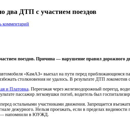
о два ДТП с участием поездов
ь комментарий
 участием поездов. Причина — нарушение правил дорожного 
 автомобиля «КамАЗ» выехал на пути перед приближающимся п
збежать столкновения не удалось. В результате ДТП локомотив с
ая и Платовка
. Переезжая через железнодорожный переезд, вод
зультате пассажир легковушки погиб, водитель был госпитализир
еред остальными участниками движения. Запрещается въезжать
нале дежурного. Нельзя проезжать, если в пределах видимости п
е, — напомнили в ЮУЖД.