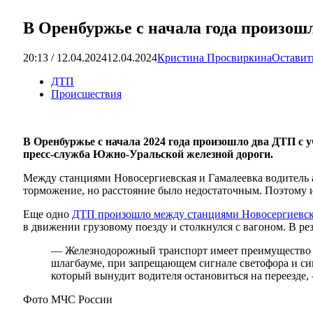
В Оренбуржье с начала года произошл
20:13 / 12.04.2024
12.04.2024
Кристина Просвиркина
Оставит
ДТП
Происшествия
В Оренбуржье с начала 2024 года произошло два ДТП с
пресс-служба Южно-Уральской железной дороги.
Между станциями Новосергиевская и Гамалеевка водитель
торможение, но расстояние было недостаточным. Поэтому и
Еще одно
ДТП произошло между станциями Новосергиевск
в движении грузовому поезду и столкнулся с вагоном. В ре
— Железнодорожный транспорт имеет преимущество п
шлагбауме, при запрещающем сигнале светофора и сиг
который вынудит водителя остановиться на переезд
Фото МЧС России