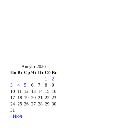
Почему взрываются банки: секреты
домашней консервации от опытных хозяек
Оренбуржья
«Газпром нефть» обновила пространство у
Центральной городской библиотеки им.
Н.А. Некрасова
Август 2026
Пн
Вт
Ср
Чт
Пт
Сб
Вс
1
2
3
4
5
6
7
8
9
10
11
12
13
14
15
16
17
18
19
20
21
22
23
24
25
26
27
28
29
30
31
« Июл