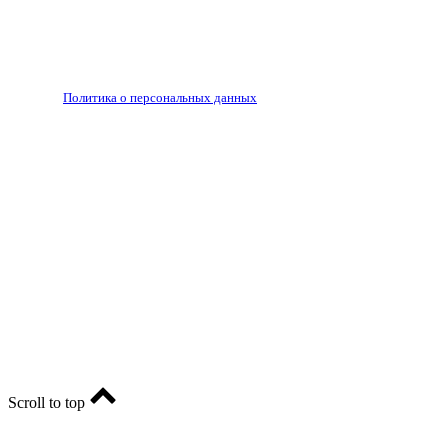
гиперссылки.
Запрещено для детей 18+
РЕДАКЦИЯ
РЕКЛАМА
Политика о персональных данных
RIA56.RU - сетевое издание.
Зарегистрировано Федеральной службой по надзору в
сфере связи, информационных технологий и массовых
коммуникаций (Роскомнадзор). Регистрационный номер:
ЭЛ № ФС77-74682 от 24 декабря 2018 г.
Учредитель - АО «РИА «Оренбуржье».
Главный редактор - Марина Николаевна Шарт
E-mail: ria-56@yandex.ru, телефон: +79096123281.
Реклама: ria56-reklama@ya.ru.
Scroll to top