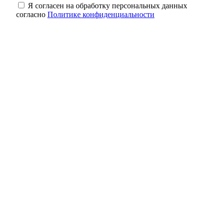
Я согласен на обработку персональных данных
согласно
Политике конфиденциальности
Когда слова ранят: как распознать
эмоциональную манипуляцию в
отношениях
Капремонт после паводка подтвердили 77
% получателей выплат в Оренбуржье
Почти идеально: в Оренбуржье в ночь на 6
августа ожидается до +19° без осадков