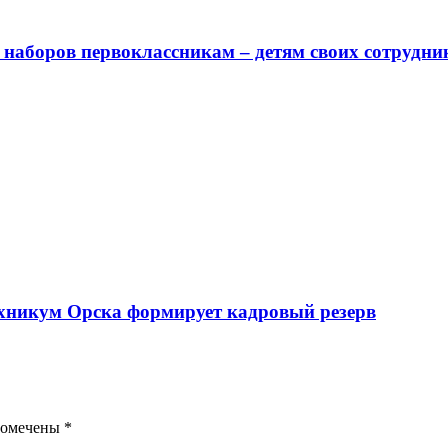
наборов первоклассникам – детям своих сотрудни
техникум Орска формирует кадровый резерв
помечены
*