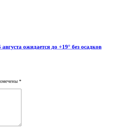
 августа ожидается до +19° без осадков
помечены
*