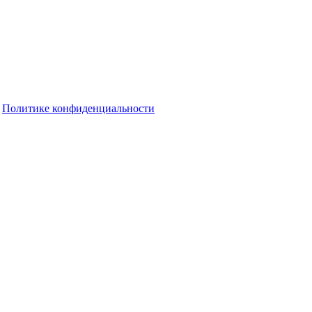
о
Политике конфиденциальности
льную манипуляцию в отношениях
олучателей выплат в Оренбуржье