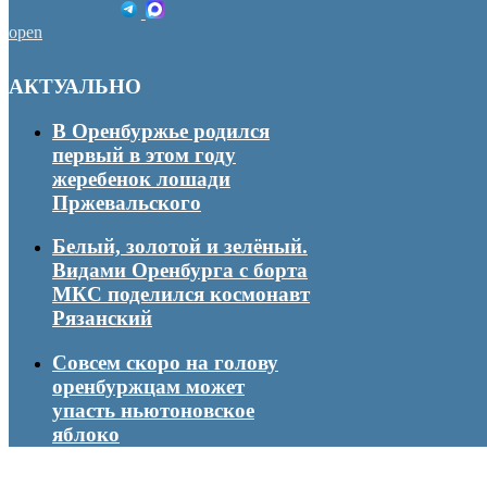
open
АКТУАЛЬНО
В Оренбуржье родился
первый в этом году
жеребенок лошади
Пржевальского
Белый, золотой и зелёный.
Видами Оренбурга с борта
МКС поделился космонавт
Рязанский
Совсем скоро на голову
оренбуржцам может
упасть ньютоновское
яблоко