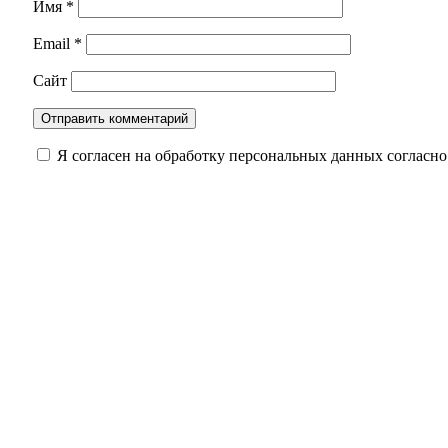
Имя
*
Email
*
Сайт
Я согласен на обработку персональных данных согласн
Когда слова ранят: как распознать эмоциона
Капремонт после паводка подтвердили 77 % п