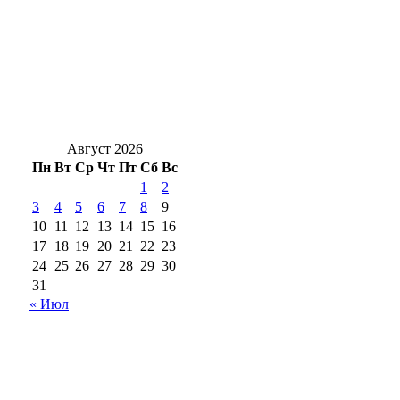
В Бузулуке сотрудник сотового оператора
незаконно регистрировал сим‑карты
Гроза и мощнецкая жара ждет
оренбуржцев в воскресенье
Август 2026
Пн
Вт
Ср
Чт
Пт
Сб
Вс
1
2
3
4
5
6
7
8
9
10
11
12
13
14
15
16
17
18
19
20
21
22
23
24
25
26
27
28
29
30
31
« Июл
18+