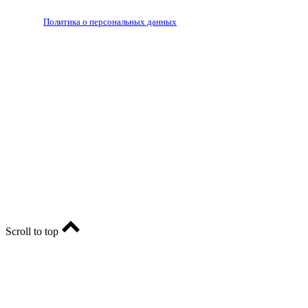
РЕДАКЦИЯ
РЕКЛАМА
Политика о персональных данных
RIA56.RU - сетевое издание.
Зарегистрировано Федеральной службой по надзору в
сфере связи, информационных технологий и массовых
коммуникаций (Роскомнадзор). Регистрационный номер:
ЭЛ № ФС77-74682 от 24 декабря 2018 г.
Учредитель - АО «РИА «Оренбуржье».
Главный редактор - Марина Николаевна Шарт
E-mail: ria-56@yandex.ru, телефон: +79096123281.
Реклама: ria56-reklama@ya.ru.
Scroll to top