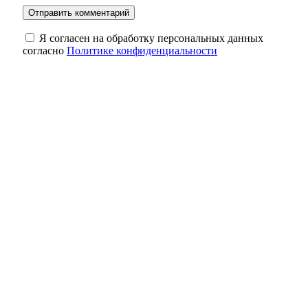
Я согласен на обработку персональных данных
согласно
Политике конфиденциальности
Кролики под учётом: что нужно сделать
владельцам до 1 сентября
Один рубль за историю: как в Оренбурге
спасают старинные здания
Небольшая передышка: в Оренбуржье в
ночь на 8 августа ожидается до +18