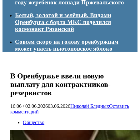
году жеребенок лошади Пржевальского
Белый, золотой и зелёный. Видами
Оренбурга с борта МКС поделился
космонавт Рязанский
Совсем скоро на голову оренбуржцам
может упасть ньютоновское яблоко
В Оренбуржье ввели новую
выплату для контрактников-
резервистов
16:06 / 02.06.2026
03.06.2026
Николай Бледных
Оставить
комментарий
Общество