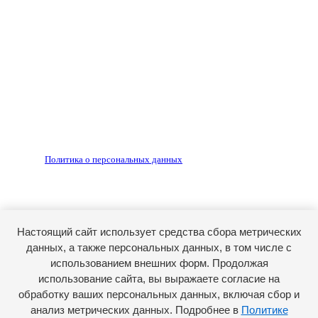
Любое использование материалов допускается только
по согласованию с редакцией, гиперссылка на источник
обязательна.
Редакция не несет ответственности за достоверность
рекламных объявлений, размещенных на сайте ria56.ru, а
также за содержание веб-сайтов, на которые даны
гиперссылки.
Запрещено для детей 18+
РЕДАКЦИЯ
РЕКЛАМА
Политика о персональных данных
RIA56.RU - сетевое издание.
Зарегистрировано Федеральной службой по надзору в
сфере связи, информационных технологий и массовых
коммуникаций (Роскомнадзор). Регистрационный номер:
Настоящий сайт использует средства сбора метрических
ЭЛ № ФС77-74682 от 24 декабря 2018 г.
данных, а также персональных данных, в том числе с
Учредитель - АО «РИА «Оренбуржье».
использованием внешних форм. Продолжая
Главный редактор - Марина Николаевна Шарт
использование сайта, вы выражаете согласие на
обработку ваших персональных данных, включая сбор и
E-mail: ria-56@yandex.ru, телефон: +79096123281.
Реклама: ria56-reklama@ya.ru.
анализ метрических данных. Подробнее в
Политике