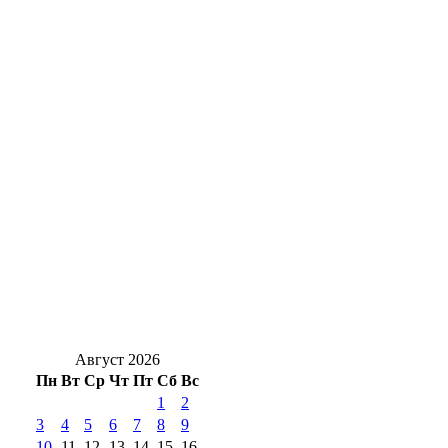
Оренбуржец Руслан Алтынбаев взял
золото на чемпионате России по горному
бегу
В Оренбуржье объявлен отбой атаки
БПЛА, план «Ковер» снят
Чемодан треснул после перелёта: что
делать и как получить компенсацию
Адамовском районе в жёстком ДТП
пострадали три человека
Август 2026
Пн
Вт
Ср
Чт
Пт
Сб
Вс
1
2
3
4
5
6
7
8
9
10
11
12
13
14
15
16