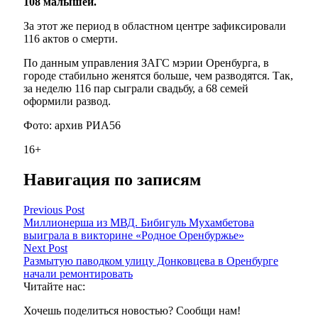
108 малышей.
За этот же период в областном центре зафиксировали
116 актов о смерти.
По данным управления ЗАГС мэрии Оренбурга, в
городе стабильно женятся больше, чем разводятся. Так,
за неделю 116 пар сыграли свадьбу, а 68 семей
оформили развод.
Фото: архив РИА56
16+
Навигация по записям
Previous Post
Миллионерша из МВД. Бибигуль Мухамбетова
выиграла в викторине «Родное Оренбуржье»
Next Post
Размытую паводком улицу Донковцева в Оренбурге
начали ремонтировать
Читайте нас:
Хочешь поделиться новостью? Сообщи нам!