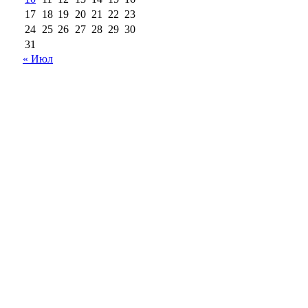
17
18
19
20
21
22
23
24
25
26
27
28
29
30
31
« Июл
18+
Все права на материалы, опубликованные на сайте
ria56.ru, охраняются в соответствии с
законодательством РФ.