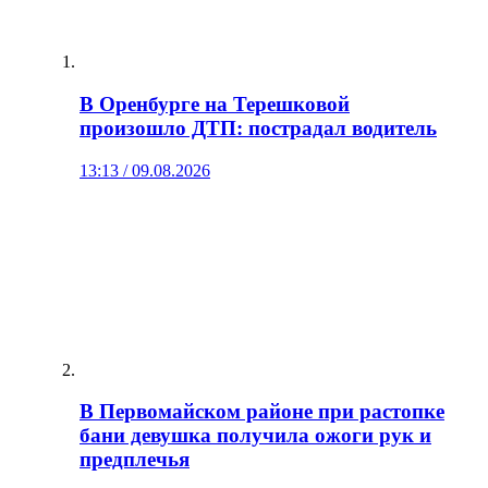
В Оренбурге на Терешковой
произошло ДТП: пострадал водитель
13:13 / 09.08.2026
В Первомайском районе при растопке
бани девушка получила ожоги рук и
предплечья