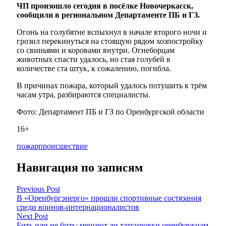
ЧП произошло сегодня в посёлке Новочеркасск,
сообщили в региональном Департаменте ПБ и ГЗ.
Огонь на голубятне вспыхнул в начале второго ночи и
грозил перекинуться на стоящую рядом хозпостройку
со свиньями и коровами внутри. Огнеборцам
животных спасти удалось, но стая голубей в
количестве ста штук, к сожалению, погибла.
В причинах пожара, который удалось потушить к трём
часам утра, разбираются специалисты.
Фото: Департамент ПБ и ГЗ по Оренбургской области
16+
пожар
происшествие
Навигация по записям
Previous Post
В «Оренбургэнерго» прошли спортивные состязания
среди воинов-интернационалистов
Next Post
Бить или не бить: мешают ли татуировки оренбуржцам