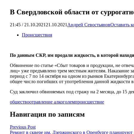
В Свердловской области от суррогатн
21:45 / 21.10.2021
21.10.2021
Андрей Севостьянов
Оставить 
Происшествия
По данным СКР, им продали жидкость, в которой наход
Обвинение по статье «Сбыт товаров и продукции, не отвеч
лиц» уже предъявлено трем местным жителям. Наказание за
период с 7 по 14 октября на одном из рынков Екатеринбур
общее число погибших от употребления данной жидкости в 
Суд заключил обвиняемых под стражу на 2 месяца, до 15 де
общество
отравление алкоголем
происшествие
Навигация по записям
Previous Post
Ремонт в сквере им. Дзержинского в Оренбурге планируют 