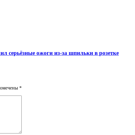
чил серьёзные ожоги из‑за шпильки в розетке
помечены
*