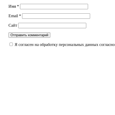
Имя
*
Email
*
Сайт
Я согласен на обработку персональных данных согласн
«Единая Россия» получила первую строку в из
«Мобильный избиратель»: как проголосовать 