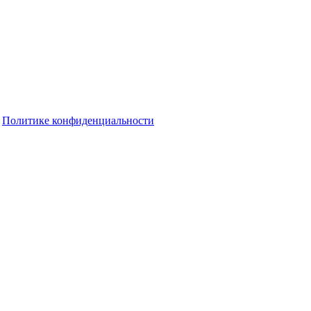
о
Политике конфиденциальности
бирательном бюллетене на выборах в Госдуму
не по месту регистрации в Оренбуржье