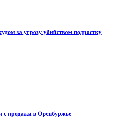
судом за угрозу убийством подростку
ли с продажи в Оренбуржье