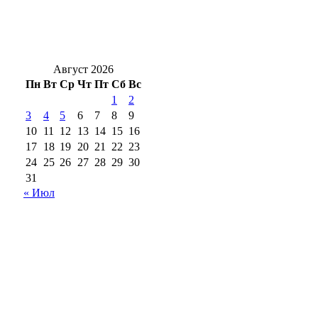
«Газпром нефть» обновила пространство у
Центральной городской библиотеки им.
Н.А. Некрасова
Август 2026
Пн
Вт
Ср
Чт
Пт
Сб
Вс
1
2
3
4
5
6
7
8
9
10
11
12
13
14
15
16
17
18
19
20
21
22
23
24
25
26
27
28
29
30
31
« Июл
18+