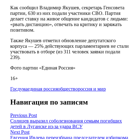
Как сообщил Владимир Якушев, секретарь Генсовета
партии, 630 из них подали участники СВО. Партия
делает ставку на живое общение кандидатов с людьми:
«рвать дистанцию», отвечать на критику и заряжать
позитивом.
Также Якушев отметил обновление депутатского
корпуса — 25% действующих парламентариев не стали
участвовать в отборе (из 311 человек заявки подали
239).
Фото партии «Единая Россия»
16+
Госдума
единая россия
общество
россия и мир
Навигация по записям
Previous Post
Солнцев выразил соболезнования семьям погибших
детей в Луганске из-за удара ВСУ
Next Post
Евгения Ивлева переизбрана председателем избиркома