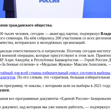
лями гражданского общества.
0 тысяч человек, сегодня — авангард партии, подчеркнул
Влад
ого семинара. На нём собрались 200 участников со всех регион
ачества, ветеранских и молодёжных организаций.
анская ответственность и патриотизм. Поэтому сегодня инстит
й военной операции, которые присутствуют в этом зале. Приятн
НР Ахри Авидзба; в Республике Башкортостан — Герой России Д
 «За боевые отличия» и «Медалью Жукова» Максим Анисимов, —
табный для всей страны избирательный цикл: состоятся выборы в
алитетов
. По его словам, это «серьёзная, большая избирательная
 программу, те наказы, с которыми шли на выборы в 2021 году. 
кушев
.
ования все программные документы «Единой России» базировалис
документ, над которым мы уже начали работать, — подчеркнул 