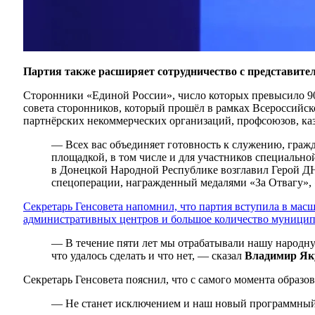
Партия также расширяет сотрудничество с представите
Сторонники «Единой России», число которых превысило 90
совета сторонников, который прошёл в рамках Всероссийск
партнёрских некоммерческих организаций, профсоюзов, каз
— Всех вас объединяет готовность к служению, гражд
площадкой, в том числе и для участников специально
в Донецкой Народной Республике возглавил Герой Д
спецоперации, награжденный медалями «За Отвагу»,
Секретарь Генсовета напомнил, что партия вступила в масш
административных центров и большое количество муницип
— В течение пяти лет мы отрабатывали нашу народную
что удалось сделать и что нет, — сказал
Владимир Я
Секретарь Генсовета пояснил, что с самого момента образ
— Не станет исключением и наш новый программный 