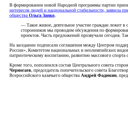
В формировании новой Народной программы партии прини
интересов людей и национальной стабильности, заявила пр
общества
Ольга Занко
.
— Такое живое, деятельное участие граждан лежит в 
сторонников мы проводим обсуждения по формирова
проектов. Часть предложений прозвучали сегодня. Та
На заседании подписали соглашения между Центром подде
России», Комитетом национальных и неолимпийских видов 
патриотическому воспитанию, развитию массового спорта 
Кроме того, пополнился состав Центрального совета стор
Черногаев
, председатель попечительского совета Благотв
Всероссийского казачьего общества
Андрей Фадюхин
, пре