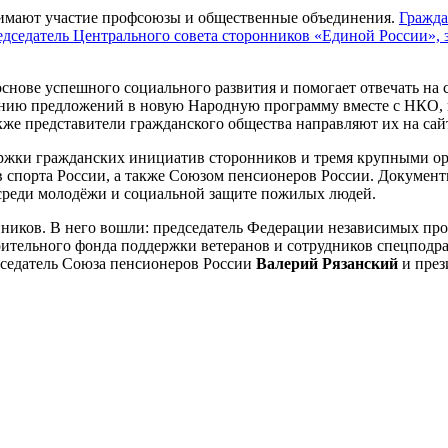
мают участие профсоюзы и общественные объединения.
Гражда
едседатель Центрального совета сторонников «Единой России»,
основе успешного социального развития и помогает отвечать на
нию предложений в новую Народную программу вместе с НКО,
кже представители гражданского общества направляют их на са
ржки гражданских инициатив сторонников и тремя крупными о
спорта России, а также Союзом пенсионеров России. Документ
среди молодёжи и социальной защите пожилых людей.
онников. В него вошли: председатель Федерации независимых п
орительного фонда поддержки ветеранов и сотрудников спецподра
дседатель Союза пенсионеров России
Валерий Рязанский
и през