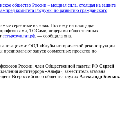
нское общество России – мощная сила, стоящая на защите
 зампред комитета Госдумы по развитию гражданского
 самые серьёзные вызовы. Поэтому на площадке
 профсоюзами, ТОСами, лидерами общественных
йт
естьрезультат.рф
, — сообщила она.
рганизациями: ООД «Клубы исторической реконструкции
ы предполагают запуск совместных проектов по
рофсоюзов России, член Общественной палаты РФ
Сергей
зделения антитеррора «Альфа», заместитель атамана
идент Всероссийского общества глухих
Александр Бочков
.