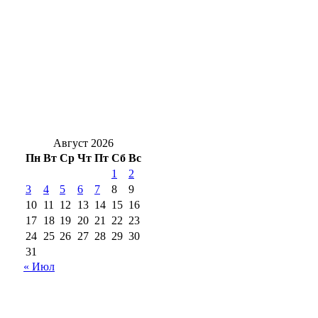
Зуб мамонта весом 4,5 кг: уникальную
находку выставили в школе Сакмарского
района
Наслаждаемся: в Оренбуржье в ночь на 7
августа ожидается до +16 градусов без
дождей
Август 2026
Пн
Вт
Ср
Чт
Пт
Сб
Вс
1
2
3
4
5
6
7
8
9
10
11
12
13
14
15
16
17
18
19
20
21
22
23
24
25
26
27
28
29
30
31
« Июл