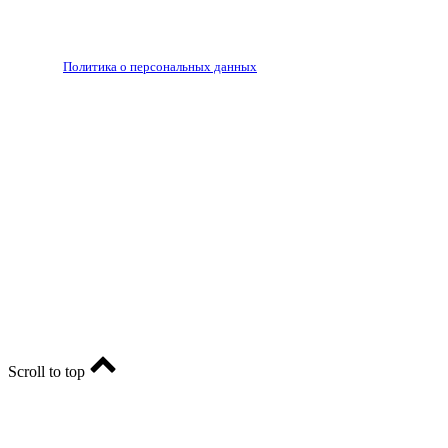
Запрещено для детей 18+
РЕДАКЦИЯ
РЕКЛАМА
Политика о персональных данных
RIA56.RU - сетевое издание.
Зарегистрировано Федеральной службой по надзору в
сфере связи, информационных технологий и массовых
коммуникаций (Роскомнадзор). Регистрационный номер:
ЭЛ № ФС77-74682 от 24 декабря 2018 г.
Учредитель - АО «РИА «Оренбуржье».
Главный редактор - Марина Николаевна Шарт
E-mail: ria-56@yandex.ru, телефон: +79096123281.
Реклама: ria56-reklama@ya.ru.
Scroll to top