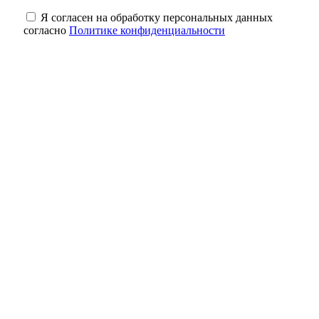
Я согласен на обработку персональных данных
согласно
Политике конфиденциальности
Мэр Оренбурга анонсировал появление
отдельной левой полосы на повороте на
Кузнечный
Полиция задержала жителя Оренбурга с
двумя тысячами таблеток «дури»
День в истории: 135 лет назад Оренбург
посетил будущий император Николай
Второй