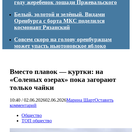
году жеребенок лошади Пржевальского
Белый, золотой и зелёный. Видами
Оренбурга с борта МКС поделился
космонавт Рязанский
Совсем скоро на голову оренбуржцам
может упасть ньютоновское яблоко
Вместо плавок — куртки: на
«Соленых озерах» пока загорают
только чайки
10:40 / 02.06.2026
02.06.2026
Марина Шарт
Оставить
комментарий
Общество
ТОП общество