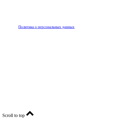
гиперссылки.
Запрещено для детей 18+
РЕДАКЦИЯ
РЕКЛАМА
Политика о персональных данных
RIA56.RU - сетевое издание.
Зарегистрировано Федеральной службой по надзору в
сфере связи, информационных технологий и массовых
коммуникаций (Роскомнадзор). Регистрационный номер:
ЭЛ № ФС77-74682 от 24 декабря 2018 г.
Учредитель - АО «РИА «Оренбуржье».
Главный редактор - Марина Николаевна Шарт
E-mail: ria-56@yandex.ru, телефон: +79096123281.
Реклама: ria56-reklama@ya.ru.
Scroll to top