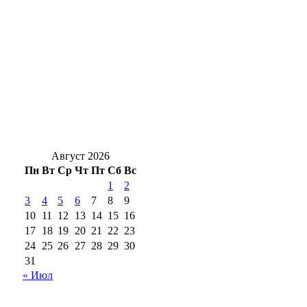
расписанию
В Оренбургской области объявлен отбой
ракетной опасности, угроза миновала
Семейный «бизнес» накрылся:
оренбургскую пару поймали с почти 2 кг
наркотиков
Август 2026
Пн
Вт
Ср
Чт
Пт
Сб
Вс
1
2
3
4
5
6
7
8
9
10
11
12
13
14
15
16
17
18
19
20
21
22
23
24
25
26
27
28
29
30
31
« Июл