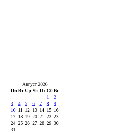
Огнеборцы Оренбуржья объяснили
пожелание друг другу «сухих рукавов»
Кошка поворачивается к вам задом?
Оренбуржцы, это не игнор, а знак доверия
Соль-Илецкие солёные озёра встретили
миллионного гостя из соседнего
Башкортостана
Август 2026
Пн
Вт
Ср
Чт
Пт
Сб
Вс
1
2
3
4
5
6
7
8
9
10
11
12
13
14
15
16
17
18
19
20
21
22
23
24
25
26
27
28
29
30
31