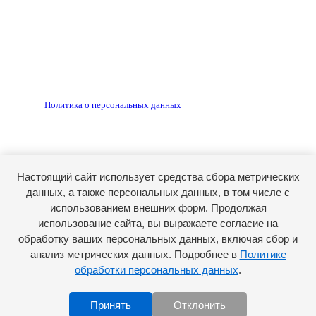
Редакция не несет ответственности за достоверность
рекламных объявлений, размещенных на сайте ria56.ru, а
также за содержание веб-сайтов, на которые даны
гиперссылки.
Запрещено для детей 18+
РЕДАКЦИЯ
РЕКЛАМА
Политика о персональных данных
RIA56.RU - сетевое издание.
Зарегистрировано Федеральной службой по надзору в
сфере связи, информационных технологий и массовых
коммуникаций (Роскомнадзор). Регистрационный номер:
Настоящий сайт использует средства сбора метрических
ЭЛ № ФС77-74682 от 24 декабря 2018 г.
данных, а также персональных данных, в том числе с
Учредитель - АО «РИА «Оренбуржье».
использованием внешних форм. Продолжая
Главный редактор - Марина Николаевна Шарт
использование сайта, вы выражаете согласие на
обработку ваших персональных данных, включая сбор и
E-mail: ria-56@yandex.ru, телефон: +79096123281.
Реклама: ria56-reklama@ya.ru.
анализ метрических данных. Подробнее в
Политике
обработки персональных данных
.
Принять
Отклонить