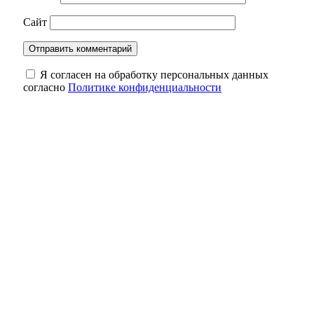
Сайт
Я согласен на обработку персональных данных
согласно
Политике конфиденциальности
Понедельник, утро, Оренбург: Смотрим,
где 10 августа тяжело автомобилистам
Последствия урагана в Бузулуке: ветер
рвал провода, сносил крыши и валил
деревья