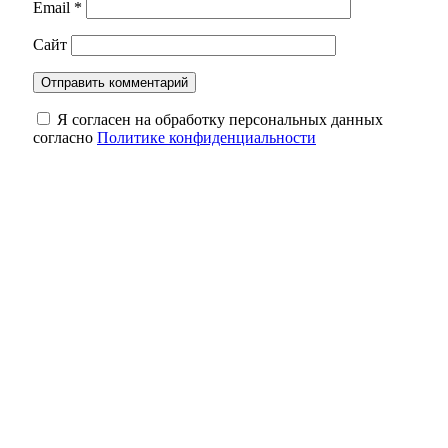
Email
*
Сайт
Я согласен на обработку персональных данных
согласно
Политике конфиденциальности
Трагедия на трассе: в Октябрьском районе
в ДТП водитель погиб, пассажир —
пострадала
В Оренбуржье днем 8 августа воздух
прогреется до 37 градусов