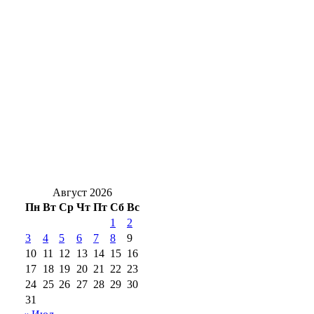
Ночь без осадков: С 7 на 8 августа в
Оренбуржье будет без дождей и до +17°
Солнцев открыл хоккейный турнир на
Кубок губернатора Оренбуржья
Стали известны подробности ДТП у
Весеннего, есть пострадавший
Август 2026
Пн
Вт
Ср
Чт
Пт
Сб
Вс
1
2
3
4
5
6
7
8
9
10
11
12
13
14
15
16
17
18
19
20
21
22
23
24
25
26
27
28
29
30
31