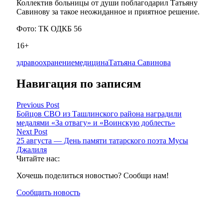
Коллектив больницы от души поблагодарил Татьяну
Савинову за такое неожиданное и приятное решение.
Фото: ТК ОДКБ 56
16+
здравоохранение
медицина
Татьяна Савинова
Навигация по записям
Previous Post
Бойцов СВО из Ташлинского района наградили
медалями «За отвагу» и «Воинскую доблесть»
Next Post
25 августа — День памяти татарского поэта Мусы
Джалиля
Читайте нас:
Хочешь поделиться новостью? Сообщи нам!
Сообщить новость