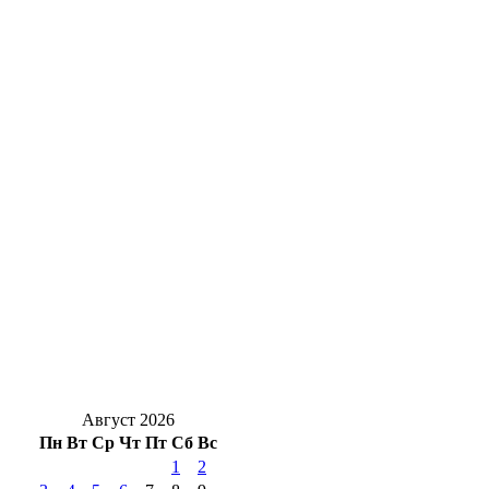
В Оренбургской области объявлен отбой
ракетной опасности, угроза миновала
Семейный «бизнес» накрылся:
оренбургскую пару поймали с почти 2 кг
наркотиков
В селе Ташла полным ходом идет
капитальный ремонт детского сада
«Дружба»
Лимиты и режим «с колёс»: полный обзор
по наличию бензина и дизеля на АЗС
Оренбуржья
Август 2026
Пн
Вт
Ср
Чт
Пт
Сб
Вс
1
2