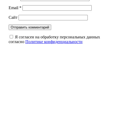
Email
*
Сайт
Я согласен на обработку персональных данных
согласно
Политике конфиденциальности
Поплавать за 1000 рублей: на «Солёных
озёрах» открылся пресный бассейн
Музыка, степь и летний вечер: фестиваль
продолжает своё путешествие по