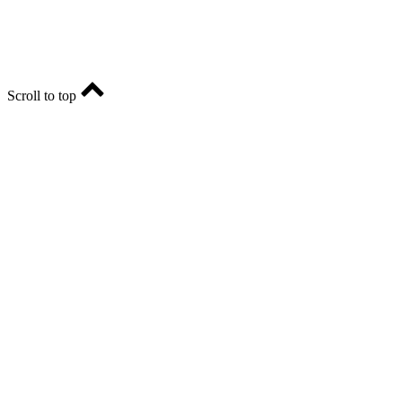
Реклама: ria56-reklama@ya.ru.
Scroll to top