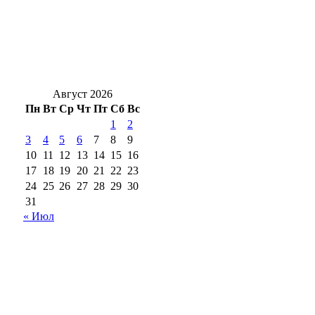
«Профессия начинается здесь»: как Орский
техникум готовит кадры для индустрии
региона
Август 2026
Пн
Вт
Ср
Чт
Пт
Сб
Вс
1
2
3
4
5
6
7
8
9
10
11
12
13
14
15
16
17
18
19
20
21
22
23
24
25
26
27
28
29
30
31
« Июл
18+