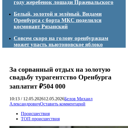
году жеребенок лошади Пржевальского
Белый, золотой и зелёный. Видами
Оренбурга с борта МКС поделился
космонавт Рязанский
Совсем скоро на голову оренбуржцам
может упасть ньютоновское яблоко
За сорванный отдых на золотую
свадьбу турагентство Оренбурга
заплатит ₽504 000
10:13 / 12.05.2026
12.05.2026
Белов Михаил
Александрович
Оставить комментарий
Происшествия
ТОП происшествия