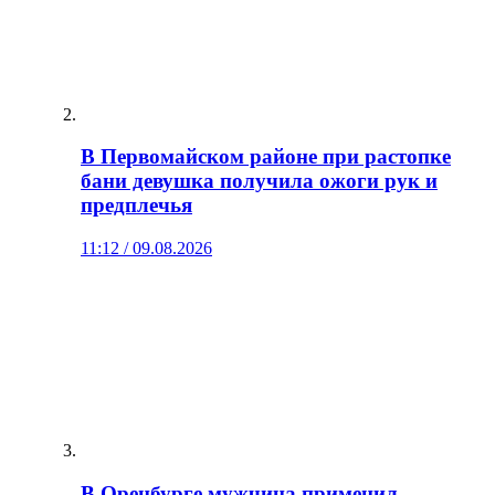
В Первомайском районе при растопке
бани девушка получила ожоги рук и
предплечья
11:12 / 09.08.2026
В Оренбурге мужчина применил