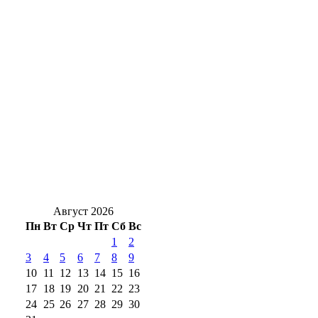
Областная библиотека организовала для
детей мероприятия в парках Оренбурга
В Первомайском районе при растопке бани
девушка получила ожоги рук и предплечья
Оренбуржцев приглашают на концерт
«Под небом голубым» у ДК
«Молодёжный»
Август 2026
Пн
Вт
Ср
Чт
Пт
Сб
Вс
1
2
3
4
5
6
7
8
9
10
11
12
13
14
15
16
17
18
19
20
21
22
23
24
25
26
27
28
29
30