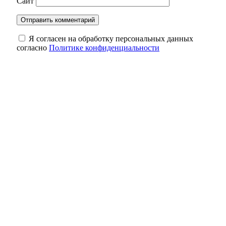
Сайт
Я согласен на обработку персональных данных
согласно
Политике конфиденциальности
Избирком Оренбуржья забраковал часть
подписей в поддержку одного из
кандидатов
Раньше чем в прошлом году: оренбургские
аграрии преодолели рубеж в 2 млн тонн
зерна