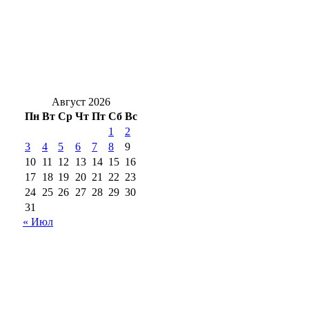
выполнен на более 50 % работ
Три кинозала под открытым небом:
Оренбург готовится к фестивалю
«Восток&Запад»
Август 2026
Пн
Вт
Ср
Чт
Пт
Сб
Вс
1
2
3
4
5
6
7
8
9
10
11
12
13
14
15
16
17
18
19
20
21
22
23
24
25
26
27
28
29
30
31
« Июл
18+