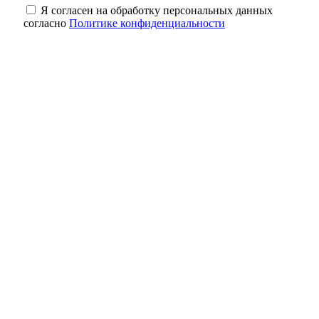
Я согласен на обработку персональных данных
согласно
Политике конфиденциальности
Небольшая передышка: в Оренбуржье в
ночь на 8 августа ожидается до +18
градусов
Цепная реакция на трассе: в Оренбуржье
столкнулись четыре автомобиля
Вклады и кредиты оренбуржцев
практически сравнялись по объёму