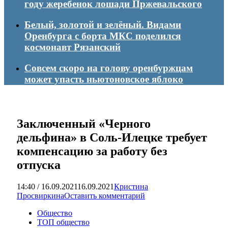
году жеребенок лошади Пржевальского
Белый, золотой и зелёный. Видами
Оренбурга с борта МКС поделился
космонавт Рязанский
Совсем скоро на голову оренбуржцам
может упасть ньютоновское яблоко
Заключенный «Черного
дельфина» в Соль-Илецке требует
компенсацию за работу без
отпуска
14:40 / 16.09.2021
16.09.2021
Кристина
Просвиркина
Оставить комментарий
Общество
ТОП общество