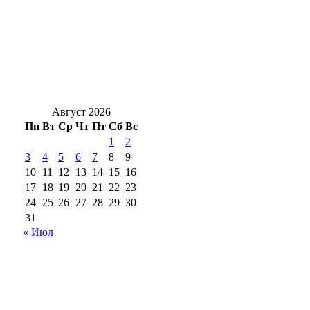
сотрудников
Жуть под Оренбургом: в Переволоцком
районе в ДТП с двумя грузовиками
погибли двое
Август 2026
Пн
Вт
Ср
Чт
Пт
Сб
Вс
1
2
3
4
5
6
7
8
9
10
11
12
13
14
15
16
17
18
19
20
21
22
23
24
25
26
27
28
29
30
31
« Июл
18+