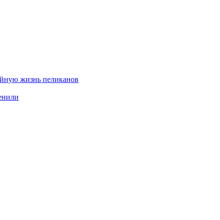
ейную жизнь пеликанов
енили