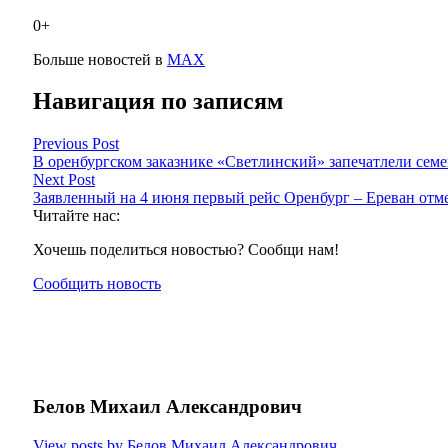
0+
Больше новостей в
МАХ
Навигация по записям
Previous Post
В оренбургском заказнике «Светлинский» запечатлели сем
Next Post
Заявленный на 4 июня первый рейс Оренбург – Ереван отм
Читайте нас:
Хочешь поделиться новостью? Сообщи нам!
Сообщить новость
Белов Михаил Александрович
View posts by Белов Михаил Александрович