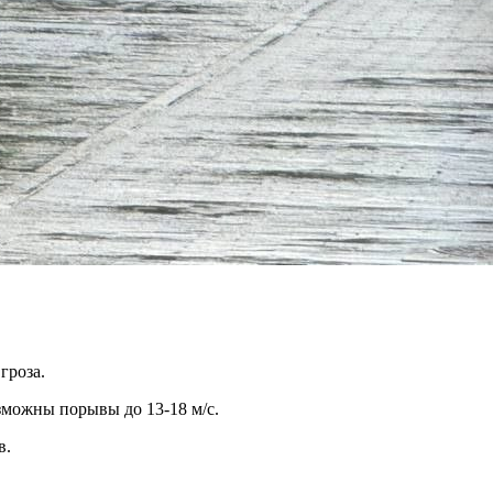
гроза.
озможны порывы до 13-18 м/с.
в.