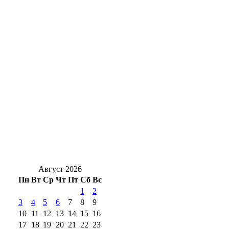
Росводоканал Оренбург завершил
реконструкцию коллектора на Львовской
Оренбургские врачи рассказали, чем
опасна сыпь на ногах у детей
Народному артисту России Рифкату
Исрафилову исполнилось 85 лет
УФАС Оренбуржья выявило нарушения
при установлении цен на газомоторное
топливо
Август 2026
Пн
Вт
Ср
Чт
Пт
Сб
Вс
1
2
3
4
5
6
7
8
9
10
11
12
13
14
15
16
17
18
19
20
21
22
23