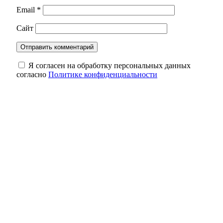
Email
*
Сайт
Я согласен на обработку персональных данных
согласно
Политике конфиденциальности
Почти 1,3 млн рублей за воздух: как
оренбуржец лишился денег при покупке
авто
В Оренбурге ввели план «Ковер»: аэропорт