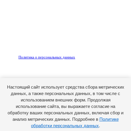
по согласованию с редакцией, гиперссылка на источник
обязательна.
Редакция не несет ответственности за достоверность
рекламных объявлений, размещенных на сайте ria56.ru, а
также за содержание веб-сайтов, на которые даны
гиперссылки.
Запрещено для детей 18+
РЕДАКЦИЯ
РЕКЛАМА
Политика о персональных данных
RIA56.RU - сетевое издание.
Зарегистрировано Федеральной службой по надзору в
сфере связи, информационных технологий и массовых
коммуникаций (Роскомнадзор). Регистрационный номер:
Настоящий сайт использует средства сбора метрических
ЭЛ № ФС77-74682 от 24 декабря 2018 г.
данных, а также персональных данных, в том числе с
Учредитель - АО «РИА «Оренбуржье».
использованием внешних форм. Продолжая
Главный редактор - Марина Николаевна Шарт
использование сайта, вы выражаете согласие на
обработку ваших персональных данных, включая сбор и
E-mail: ria-56@yandex.ru, телефон: +79096123281.
Реклама: ria56-reklama@ya.ru.
анализ метрических данных. Подробнее в
Политике
обработки персональных данных
.