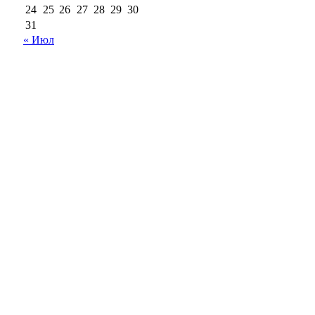
24
25
26
27
28
29
30
31
« Июл
18+
Все права на материалы, опубликованные на сайте
ria56.ru, охраняются в соответствии с
законодательством РФ.
Любое использование материалов допускается только