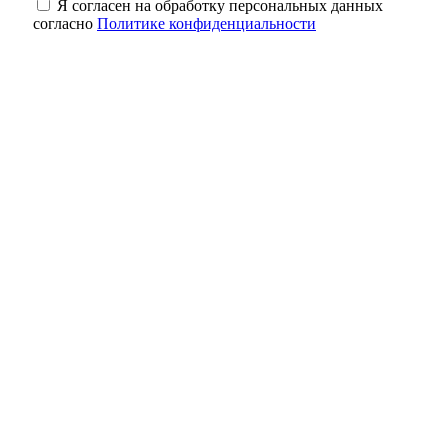
Я согласен на обработку персональных данных
согласно
Политике конфиденциальности
В Оренбуржье фотоловушка засняла юного
косулёнка
Оренбургский мурал «Хоровод народов»
борется за звание лучшего мурала России
Оренбургские инженеры дают старт
крупному свинокомплексу в Сакмарском
районе