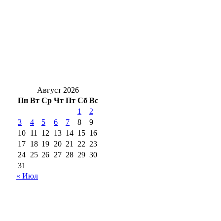
наборов первоклассникам – детям своих
сотрудников
Жуть под Оренбургом: в Переволоцком
районе в ДТП с двумя грузовиками
погибли двое
Август 2026
Пн
Вт
Ср
Чт
Пт
Сб
Вс
1
2
3
4
5
6
7
8
9
10
11
12
13
14
15
16
17
18
19
20
21
22
23
24
25
26
27
28
29
30
31
« Июл
18+