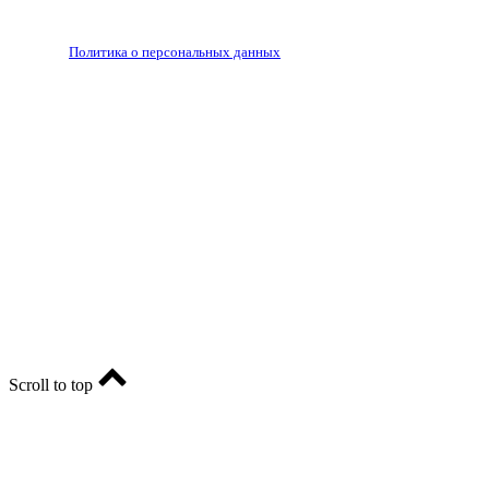
РЕДАКЦИЯ
РЕКЛАМА
Политика о персональных данных
RIA56.RU - сетевое издание.
Зарегистрировано Федеральной службой по надзору в
сфере связи, информационных технологий и массовых
коммуникаций (Роскомнадзор). Регистрационный номер:
ЭЛ № ФС77-74682 от 24 декабря 2018 г.
Учредитель - АО «РИА «Оренбуржье».
Главный редактор - Марина Николаевна Шарт
E-mail: ria-56@yandex.ru, телефон: +79096123281.
Реклама: ria56-reklama@ya.ru.
Scroll to top