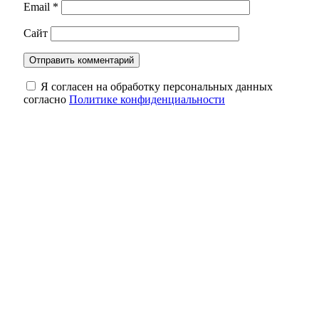
Email
*
Сайт
Я согласен на обработку персональных данных
согласно
Политике конфиденциальности
Оренбуржцам напомнили, сколько жизни
может уйти на бесконечный скроллинг
Обновленный мост через реку Боровку в
Бузулукском районе откроют в ноябре