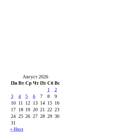
Оренбургского нефтяника признали
виновным в пожаре, где погибли люди
Оренбуржцам на заметку: за цветы в
подъезде и у дома могут оштрафовать
Новоселье с характером: в Оренбург
привезли редких кубинских крокодилов
Август 2026
Пн
Вт
Ср
Чт
Пт
Сб
Вс
1
2
3
4
5
6
7
8
9
10
11
12
13
14
15
16
17
18
19
20
21
22
23
24
25
26
27
28
29
30
31
« Июл