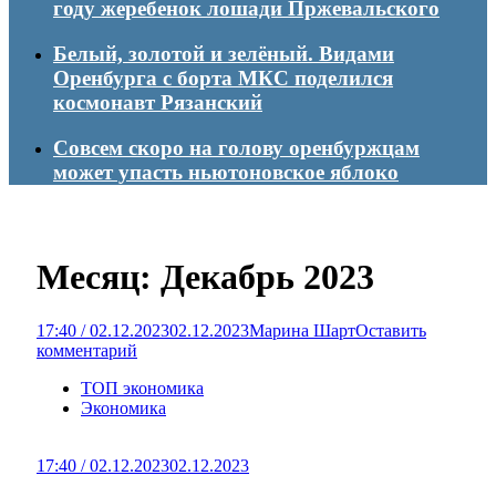
году жеребенок лошади Пржевальского
Белый, золотой и зелёный. Видами
Оренбурга с борта МКС поделился
космонавт Рязанский
Совсем скоро на голову оренбуржцам
может упасть ньютоновское яблоко
Месяц:
Декабрь 2023
17:40 / 02.12.2023
02.12.2023
Марина Шарт
Оставить
комментарий
ТОП экономика
Экономика
17:40 / 02.12.2023
02.12.2023