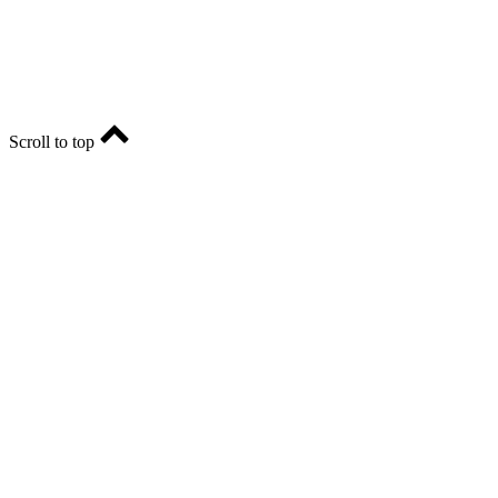
E-mail: ria-56@yandex.ru, телефон: +79096123281.
Реклама: ria56-reklama@ya.ru.
Scroll to top