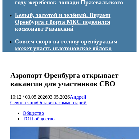
году жеребенок лошади Пржевальского
Белый, золотой и зелёный. Видами
Оренбурга с борта МКС поделился
космонавт Рязанский
Совсем скоро на голову оренбуржцам
может упасть ньютоновское яблоко
Аэропорт Оренбурга открывает
вакансии для участников СВО
10:12 / 03.05.2026
03.05.2026
Андрей
Севостьянов
Оставить комментарий
Общество
ТОП общество