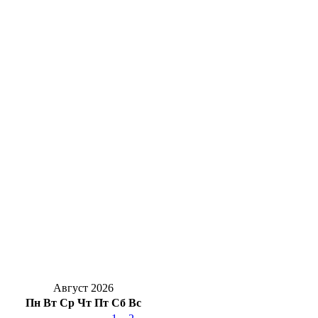
Осталась неделя: Стала известна дата
открытия океанариума в Оренбурге
30,5 тысяч тонн в Китай: Оренбуржье
наращивает экспорт растительного масла
Оренбургского нефтяника признали
виновным в пожаре, где погибли люди
Оренбуржцам на заметку: за цветы в
подъезде и у дома могут оштрафовать
Новоселье с характером: в Оренбург
привезли редких кубинских крокодилов
Август 2026
Пн
Вт
Ср
Чт
Пт
Сб
Вс