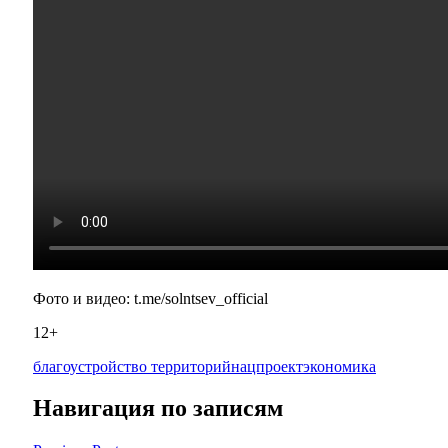
Фото и видео: t.me/solntsev_official
12+
благоустройство территорий
нацпроект
экономика
Навигация по записям