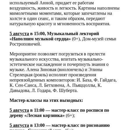
используемый Анной, придает ее работам
воздушность, живость и легкость. Картины наполнены
мимолетными моментами, которые запечатлены на
холсте в один сеанс, и таким образом, передают
натуральную красоту и мгновенность восприятия.
5 августа
в 15:00, Музыкальный лекторий
«Наполним музыкой сердца»
(0+), Дом-музей семьи
Ростроповичей.
Мероприятие позволяет погрузиться в прелести
музыкального искусства, впитать музыкально-
эстетическое наслаждение и почерпнуть знания о
музыке. Алена Зиновая (виолончель) и Элины
Стрелецкая (рояль) исполнят произведения
непревзойденных композиторов: И. Баха, Ф. Гайдага,
К. Сен-Санса, Л. Бетховена, А. Пьяццоллы, К.
Давыдова, Л. Годара, Ф. Шуберта.
Мастер-классы на этих выходных:
5 августа
в 11:00 — мастер-класс по росписи по
дереву «Лесная корзинка»
(6+);
5 августа
в 13:00 — мастер-класс по рисованию