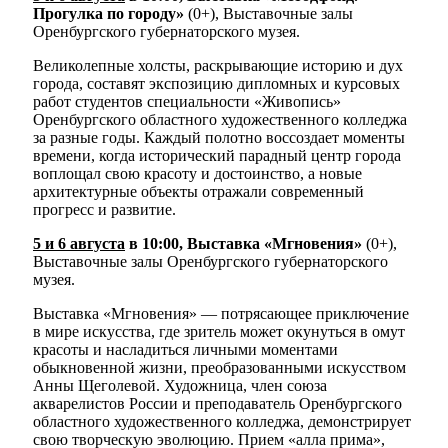
Прогулка по городу»
(0+), Выставочные залы
Оренбургского губернаторского музея.
Великолепные холсты, раскрывающие историю и дух
города, составят экспозицию дипломных и курсовых
работ студентов специальности «Живопись»
Оренбургского областного художественного колледжа
за разные годы. Каждый полотно воссоздает моменты
времени, когда исторический парадный центр города
воплощал свою красоту и достоинство, а новые
архитектурные объекты отражали современный
прогресс и развитие.
5 и 6 августа
в 10:00, Выставка «Мгновения»
(0+),
Выставочные залы Оренбургского губернаторского
музея.
Выставка «Мгновения» — потрясающее приключение
в мире искусства, где зритель может окунуться в омут
красоты и насладиться личными моментами
обыкновенной жизни, преобразованными искусством
Анны Щеголевой. Художница, член союза
акварелистов России и преподаватель Оренбургского
областного художественного колледжа, демонстрирует
свою творческую эволюцию. Прием «алла прима»,