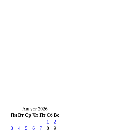
Солнцев открыл хоккейный турнир на
Кубок губернатора Оренбуржья
Стали известны подробности ДТП у
Весеннего, есть пострадавший
Уральская Сталь подарила 250 школьных
наборов первоклассникам – детям своих
сотрудников
Жуть под Оренбургом: в Переволоцком
районе в ДТП с двумя грузовиками
погибли двое
Август 2026
Пн
Вт
Ср
Чт
Пт
Сб
Вс
1
2
3
4
5
6
7
8
9