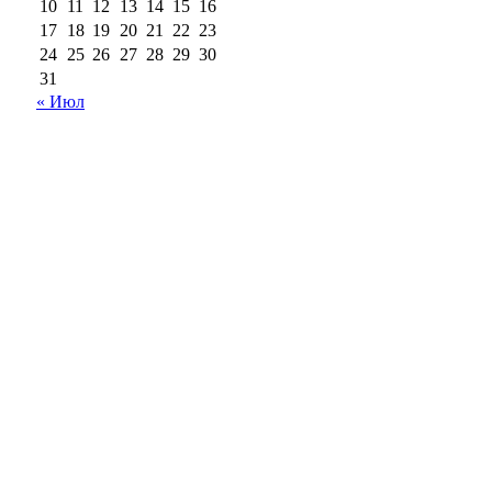
10
11
12
13
14
15
16
17
18
19
20
21
22
23
24
25
26
27
28
29
30
31
« Июл
18+
Все права на материалы, опубликованные на сайте
ria56.ru, охраняются в соответствии с