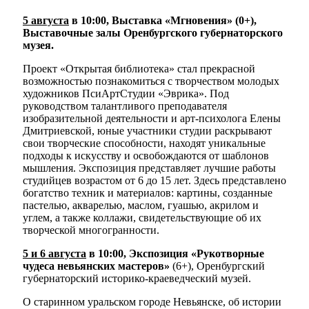
5 августа
в 10:00, Выставка «Мгновения» (0+),
Выставочные залы Оренбургского губернаторского
музея.
Проект «Открытая библиотека» стал прекрасной
возможностью познакомиться с творчеством молодых
художников ПсиАртСтудии «Эврика». Под
руководством талантливого преподавателя
изобразительной деятельности и арт-психолога Елены
Дмитриевской, юные участники студии раскрывают
свои творческие способности, находят уникальные
подходы к искусству и освобождаются от шаблонов
мышления. Экспозиция представляет лучшие работы
студийцев возрастом от 6 до 15 лет. Здесь представлено
богатство техник и материалов: картины, созданные
пастелью, акварелью, маслом, гуашью, акрилом и
углем, а также коллажи, свидетельствующие об их
творческой многогранности.
5 и 6 августа
в 10:00, Экспозиция «Рукотворные
чудеса невьянских мастеров»
(6+), Оренбургский
губернаторский историко-краеведческий музей.
О старинном уральском городе Невьянске, об истории